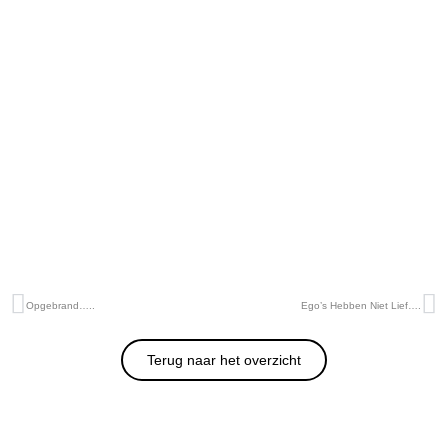
Opgebrand…..
Ego’s Hebben Niet Lief….
Terug naar het overzicht