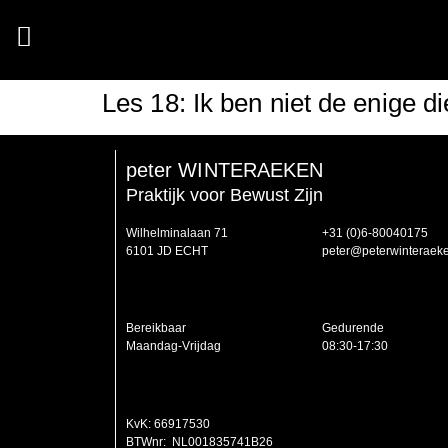
Les 18: Ik ben niet de enige d
peter WINTERAEKEN
Praktijk voor Bewust Zijn
Wilhelminalaan 71
‭+31 (0)6-80040175‬
6101 JD ECHT
peter@peterwinteraeke
Bereikbaar
Gedurende
Maandag-Vrijdag
08:30-17:30
KvK: 66917530
BTWnr: NL001835741B26