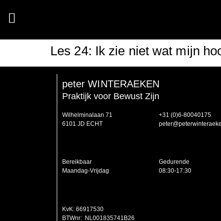
Les 24: Ik zie niet wat mijn ho
peter WINTERAEKEN
Praktijk voor Bewust Zijn
Wilhelminalaan 71
‭+31 (0)6-80040175‬
6101 JD ECHT
peter@peterwinteraeke
Bereikbaar
Gedurende
Maandag-Vrijdag
08:30-17:30
KvK: 66917530
BTWnr: NL001835741B26